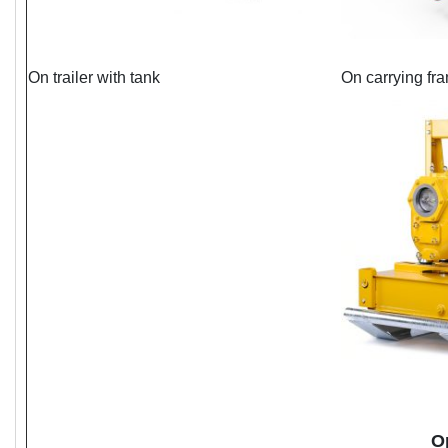
On trailer with tank
On carrying fr
O