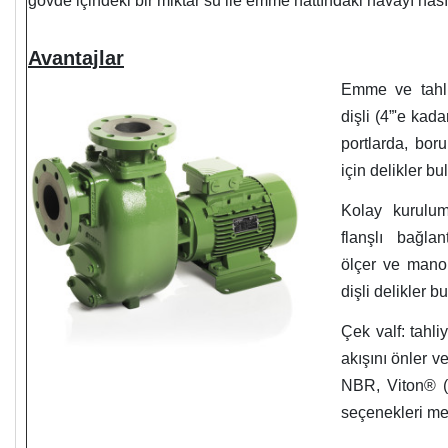
gövde içindeki bir miktar su ile emme hattındaki havayı nası
Avantajlar
Emme ve tahliy
dişli (4”'e kada
portlarda, boru
için delikler b
Kolay kurulu
flanşlı bağla
ölçer ve manom
dişli delikler b
Çek valf: tahli
akışını önler v
NBR, Viton®
seçenekleri me