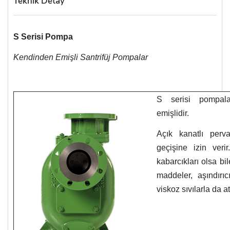
Teknik Detay
S Serisi Pompa
Kendinden Emişli Santrifüj Pompalar
S serisi pompala
emişlidir.
Açık kanatlı perv
geçişine izin veri
kabarcıkları olsa bi
maddeler, aşındırıc
viskoz sıvılarla da at