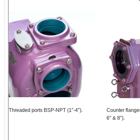
Threaded ports BSP-NPT (1″-4″).
Counter flanges
6″ & 8″).