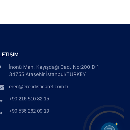
İLETİŞİM
İnönü Mah. Kayışdağı Cad. No:200 D:1
34755 Ataşehir İstanbul/TURKEY
eren@erendisticaret.com.tr
+90 216 510 82 15
+90 536 262 09 19