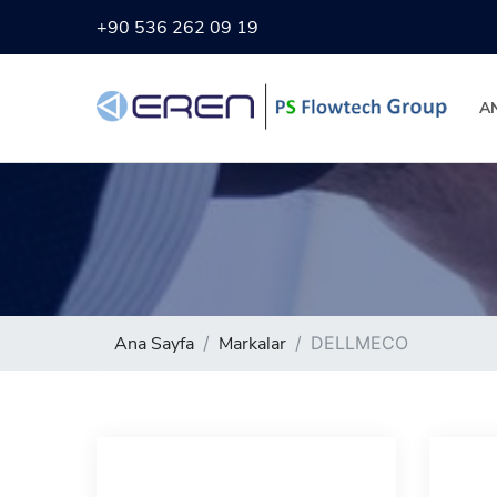
+90 536 262 09 19
A
Ana Sayfa
Markalar
DELLMECO