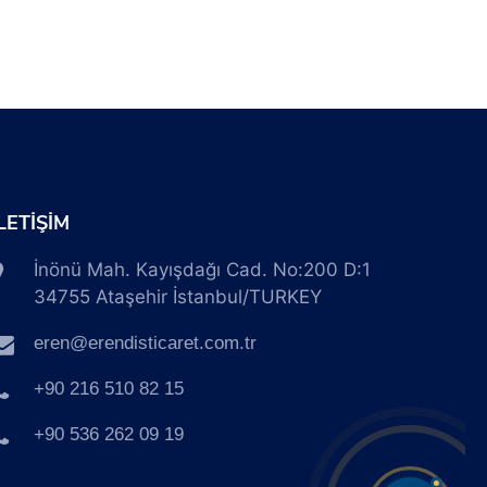
İLETİŞİM
İnönü Mah. Kayışdağı Cad. No:200 D:1
34755 Ataşehir İstanbul/TURKEY
eren@erendisticaret.com.tr
+90 216 510 82 15
+90 536 262 09 19